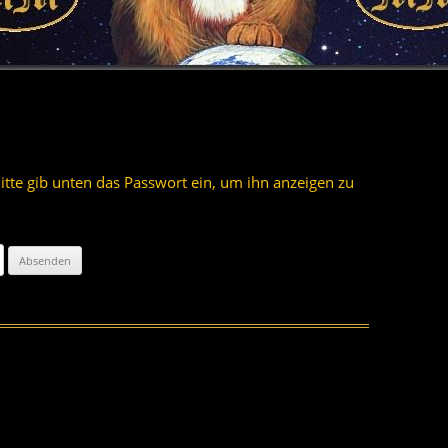
ESS
LIFE OF MEXX
2013
TAUFE MAI
BIKERBIBEL
2012
2011
MEHR AU
2010
Bitte gib unten das Passwort ein, um ihn anzeigen zu
2009
ITEN