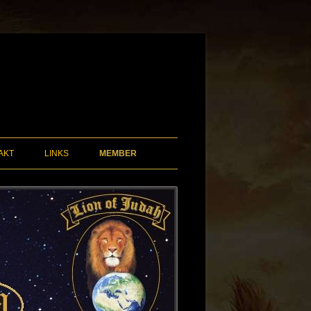
AKT
LINKS
MEMBER
KMAL
DOWNLOAD
BROTHERS
AUDIO FILES
TOLISCHE
EVENTS
VIDEO FILES
BEKENNTNIS
28.4.26 IM GEBIRGE UND RUNTER
E
NACH SÜDTIROL
ISRAEL 2015
27.4.26 : AUF DEM WEG VON
ÖSTERREICH NACH ITALIEN /
SÜDTIROL