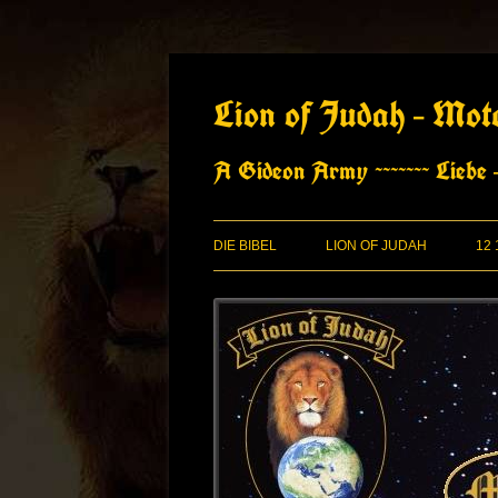
Zum
Inhalt
springen
Lion of Judah – Mot
A Gideon Army ~~~~~~~ Liebe –
DIE BIBEL
LION OF JUDAH
12
HOMEPAGE DES LION
J
LION CHURCH – DAS
Ü
VORRATSHAUS
R
CHURCH@HOME
M
LION FOR ISRAEL