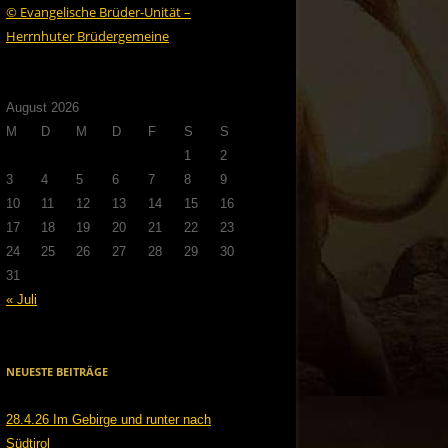
© Evangelische Brüder-Unität –
Herrnhuter Brüdergemeine
August 2026
M
D
M
D
F
S
S
1
2
3
4
5
6
7
8
9
10
11
12
13
14
15
16
17
18
19
20
21
22
23
24
25
26
27
28
29
30
31
« Juli
NEUESTE BEITRÄGE
28.4.26 Im Gebirge und runter nach
Südtirol