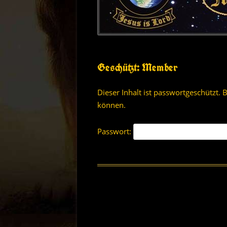
GESUNDHEIT UND WELLN
JUGENDARBEIT
SENIOR MINISTRIES
Geschützt: Member
FRAUEN GOTTES
MÄNNERARBEIT
Dieser Inhalt ist passwortgeschützt. 
können.
SÜCHTE UND ABHÄNGIGKE
GEFANGENENARBEIT
Passwort:
GEBETSDIENST
ROCKING CHURCH
MOTORCYCLE MINISTRIES