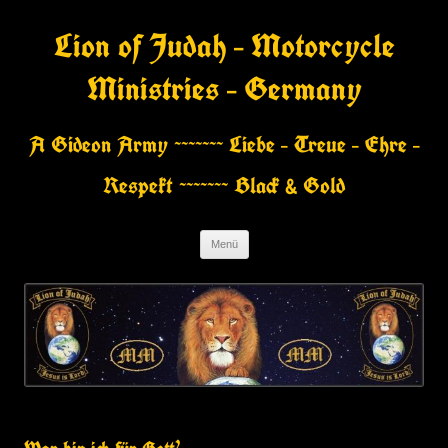
Zum
Inhalt
Lion of Judah – Motorcycle
springen
Ministries – Germany
A Gideon Army ~~~~~~~ Liebe – Treue – Ehre –
Respekt ~~~~~~~ Black & Gold
Menü