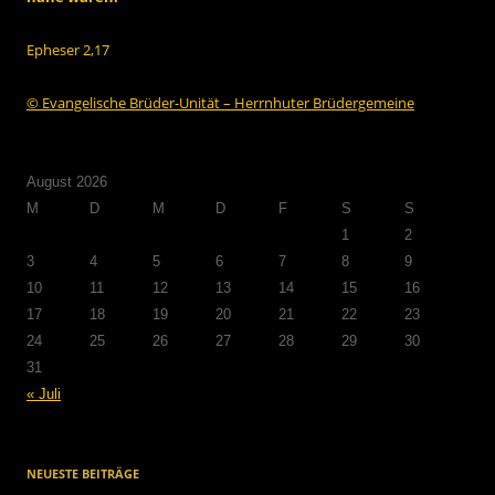
Epheser 2,17
© Evangelische Brüder-Unität – Herrnhuter Brüdergemeine
August 2026
M
D
M
D
F
S
S
1
2
3
4
5
6
7
8
9
10
11
12
13
14
15
16
17
18
19
20
21
22
23
24
25
26
27
28
29
30
31
« Juli
NEUESTE BEITRÄGE