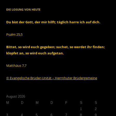
DIE LOSUNG VON HEUTE
Du bist der Gott, der mir hilft; täglich harre ich auf dich.
Psalm 25,5
Bittet, so wird euch gegeben; suchet, so werdet ihr finden;
klopfet an, so wird euch aufgetan.
Matthäus 7,7
© Evangelische Brüder-Unität – Herrnhuter Brüdergemeine
August 2026
M
D
M
D
F
S
S
1
2
3
4
5
6
7
8
9