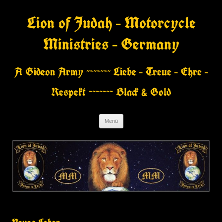
Zum
Inhalt
Lion of Judah – Motorcycle
springen
Ministries – Germany
A Gideon Army ~~~~~~~ Liebe – Treue – Ehre –
Respekt ~~~~~~~ Black & Gold
Menü