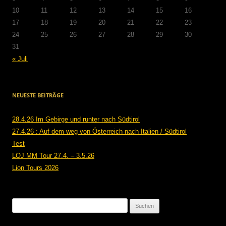
10
11
12
13
14
15
16
17
18
19
20
21
22
23
24
25
26
27
28
29
30
31
« Juli
NEUESTE BEITRÄGE
28.4.26 Im Gebirge und runter nach Südtirol
27.4.26 : Auf dem weg von Österreich nach Italien / Südtirol
Test
LOJ MM Tour 27.4. – 3.5.26
Lion Tours 2026
Suchen
nach: