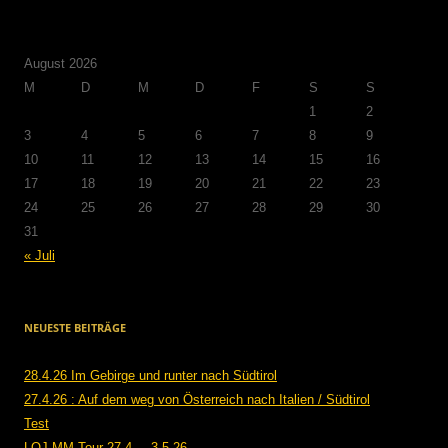
August 2026
M
D
M
D
F
S
S
1
2
3
4
5
6
7
8
9
10
11
12
13
14
15
16
17
18
19
20
21
22
23
24
25
26
27
28
29
30
31
« Juli
NEUESTE BEITRÄGE
28.4.26 Im Gebirge und runter nach Südtirol
27.4.26 : Auf dem weg von Österreich nach Italien / Südtirol
Test
LOJ MM Tour 27.4. – 3.5.26