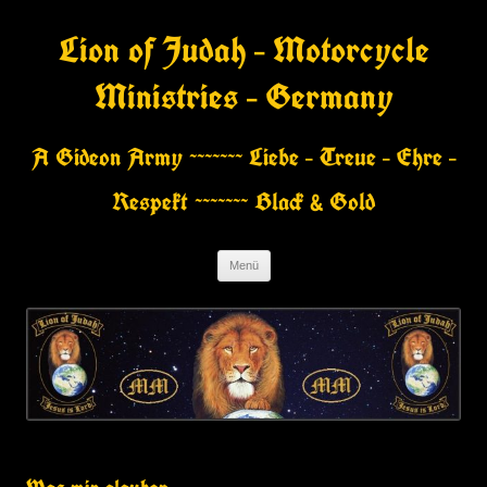
Zum
Inhalt
Lion of Judah – Motorcycle
springen
Ministries – Germany
A Gideon Army ~~~~~~~ Liebe – Treue – Ehre –
Respekt ~~~~~~~ Black & Gold
Menü