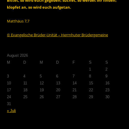
Bittet, so wird euch gegeben; suchet, so werdet ihr finden;
klopfet an, so wird euch aufgetan.
Matthäus 7,7
© Evangelische Brüder-Unität – Herrnhuter Brüdergemeine
August 2026
M
D
M
D
F
S
S
1
2
3
4
5
6
7
8
9
10
11
12
13
14
15
16
17
18
19
20
21
22
23
24
25
26
27
28
29
30
31
« Juli