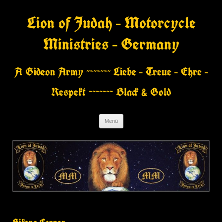
Zum
Inhalt
Lion of Judah – Motorcycle
springen
Ministries – Germany
A Gideon Army ~~~~~~~ Liebe – Treue – Ehre –
Respekt ~~~~~~~ Black & Gold
Menü