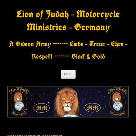
Zum
Inhalt
Lion of Judah – Motorcycle
springen
Ministries – Germany
A Gideon Army ~~~~~~~ Liebe – Treue – Ehre –
Respekt ~~~~~~~ Black & Gold
Menü