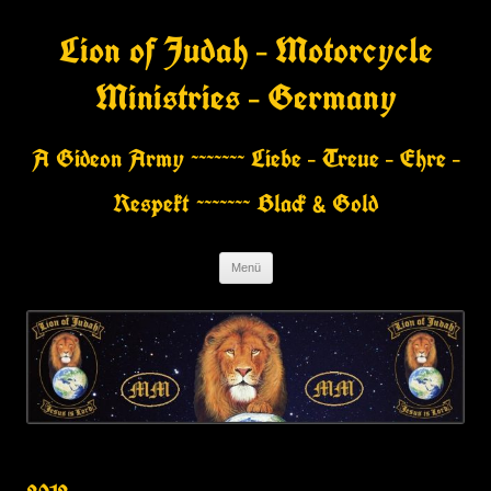
Zum
Inhalt
Lion of Judah – Motorcycle
springen
Ministries – Germany
A Gideon Army ~~~~~~~ Liebe – Treue – Ehre –
Respekt ~~~~~~~ Black & Gold
Menü