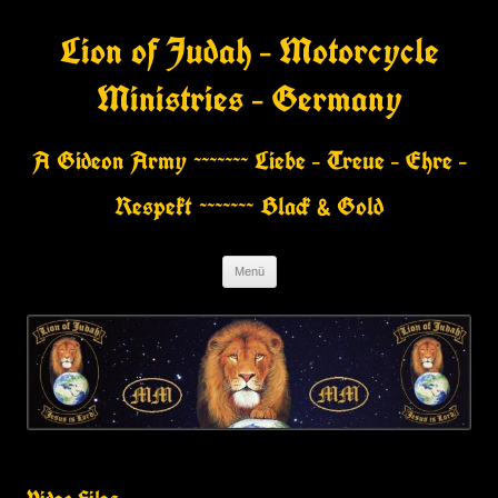
Zum
Inhalt
Lion of Judah – Motorcycle
springen
Ministries – Germany
A Gideon Army ~~~~~~~ Liebe – Treue – Ehre –
Respekt ~~~~~~~ Black & Gold
Menü