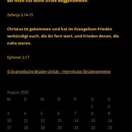
der HERR hat deine Strafe weggenommen.
Zefanja 3,14-15
Christus ist gekommen und hat im Evangelium Frieden
verkündigt euch, die ihr fern wart, und Frieden denen, die
nahe waren.
Epheser 2,17
© Evangelische Brüder-Unität – Herrnhuter Brüdergemeine
August 2026
M
D
M
D
F
S
S
1
2
3
4
5
6
7
8
9
10
11
12
13
14
15
16
17
18
19
20
21
22
23