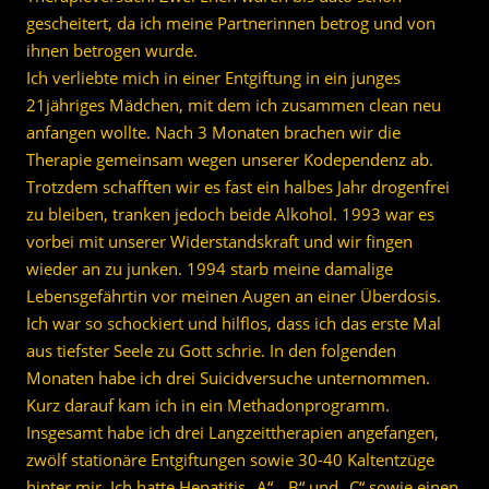
gescheitert, da ich meine Partnerinnen betrog und von
ihnen betrogen wurde.
Ich verliebte mich in einer Entgiftung in ein junges
21jähriges Mädchen, mit dem ich zusammen clean neu
anfangen wollte. Nach 3 Monaten brachen wir die
Therapie gemeinsam wegen unserer Kodependenz ab.
Trotzdem schafften wir es fast ein halbes Jahr drogenfrei
zu bleiben, tranken jedoch beide Alkohol. 1993 war es
vorbei mit unserer Widerstandskraft und wir fingen
wieder an zu junken. 1994 starb meine damalige
Lebensgefährtin vor meinen Augen an einer Überdosis.
Ich war so schockiert und hilflos, dass ich das erste Mal
aus tiefster Seele zu Gott schrie. In den folgenden
Monaten habe ich drei Suicidversuche unternommen.
Kurz darauf kam ich in ein Methadonprogramm.
Insgesamt habe ich drei Langzeittherapien angefangen,
zwölf stationäre Entgiftungen sowie 30-40 Kaltentzüge
hinter mir. Ich hatte Hepatitis „A“, „B“ und „C“ sowie einen