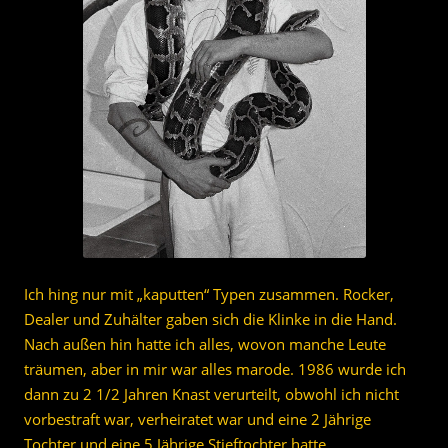
Ich hing nur mit „kaputten“ Typen zusammen. Rocker,
Dealer und Zuhälter gaben sich die Klinke in die Hand.
Nach außen hin hatte ich alles, wovon manche Leute
träumen, aber in mir war alles marode. 1986 wurde ich
dann zu 2 1/2 Jahren Knast verurteilt, obwohl ich nicht
vorbestraft war, verheiratet war und eine 2 Jährige
Tochter und eine 5 Jährige Stieftochter hatte.