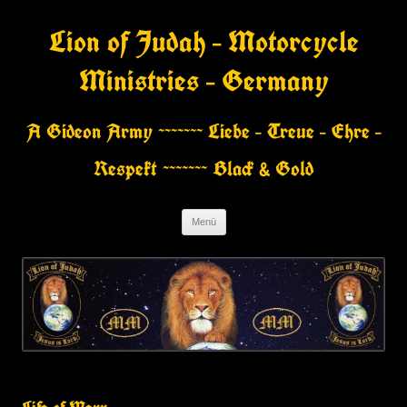
Zum
Inhalt
Lion of Judah – Motorcycle
springen
Ministries – Germany
A Gideon Army ~~~~~~~ Liebe – Treue – Ehre –
Respekt ~~~~~~~ Black & Gold
Menü