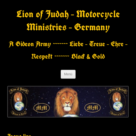
Zum
Inhalt
Lion of Judah – Motorcycle
springen
Ministries – Germany
A Gideon Army ~~~~~~~ Liebe – Treue – Ehre –
Respekt ~~~~~~~ Black & Gold
Menü