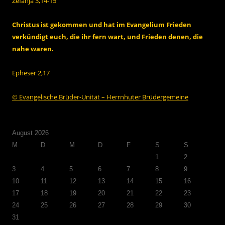
Zefanja 3,14-15
Christus ist gekommen und hat im Evangelium Frieden
verkündigt euch, die ihr fern wart, und Frieden denen, die
nahe waren.
Epheser 2,17
© Evangelische Brüder-Unität – Herrnhuter Brüdergemeine
August 2026
M
D
M
D
F
S
S
1
2
3
4
5
6
7
8
9
10
11
12
13
14
15
16
17
18
19
20
21
22
23
24
25
26
27
28
29
30
31