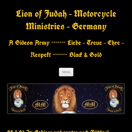
Zum
Inhalt
Lion of Judah – Motorcycle
springen
Ministries – Germany
A Gideon Army ~~~~~~~ Liebe – Treue – Ehre –
Respekt ~~~~~~~ Black & Gold
Menü