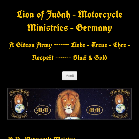
Zum
Inhalt
Lion of Judah – Motorcycle
springen
Ministries – Germany
A Gideon Army ~~~~~~~ Liebe – Treue – Ehre –
Respekt ~~~~~~~ Black & Gold
Menü