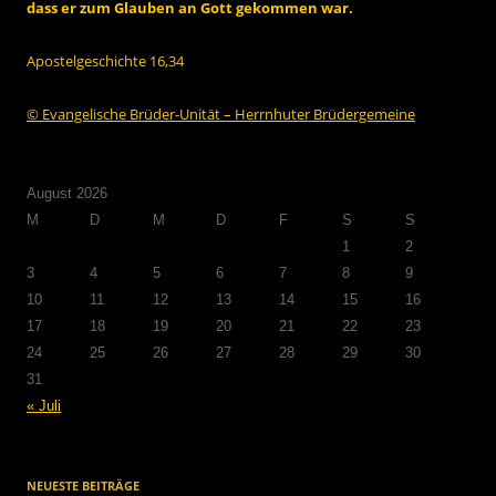
dass er zum Glauben an Gott gekommen war.
Apostelgeschichte 16,34
© Evangelische Brüder-Unität – Herrnhuter Brüdergemeine
August 2026
M
D
M
D
F
S
S
1
2
3
4
5
6
7
8
9
10
11
12
13
14
15
16
17
18
19
20
21
22
23
24
25
26
27
28
29
30
31
« Juli
NEUESTE BEITRÄGE